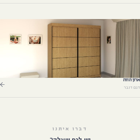
רון הזזה
גם דנבר
דברו איתנו