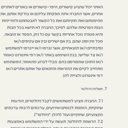
האתר יכול שיציע קישורים, היפר-קישורים או באנרים לאתרים
אחרים, אשר החברה אינה מפקחת עליהם או בודקת אותם, את
מהימנותם ואת חוקיותם ואת כל הקשור לאבטחתם ולמדיניות
הגנת הפרטיות שלהם. לפיכך, החברה לא תישא בכל חבות
והיא פטורה מכל אחריות בקשר עם כל נזק, הפסד או הוצאה,
מכל מין וסוג שהם, בין אם ישירים ובין אם עקיפים ו/או
נסיבתיים ו/או תוצאתיים, אשר נגרמו ו/או ייגרמו למשתמש
ו/או צד שלישי, בגין השימוש באתר ו/או דפי אינטרנט כאמור
ו/או התוכן שמפורסם בהם. מבלי לגרוע מהאמור, המשתמש
מתחייב לקיים את ההוראות והתנאים של אותם אתרים ו/או
דפי אינטרנט ולציית להן.
משלוח ניוזלטר
7.1. החברה מציע למשתמשים לקבל ניוזלטרים, הודעות
שיווקיות, הזמנות לכנסים ואירועים, עדכונים לרבות עדכונים
מקצועיים, שיווקיים ועוד (להלן :"ניוזלטר").
7.2. הרשמה לניוזלטר, תעשה על ידי המשתמש באמצעות