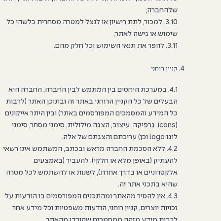
שלהחברה;
3.10. למכור, לתת רישיון או לנצל למטרה מסחרית כלשהי כל
שימוש או גישה לאתר;
3.11. להפר את תנאי השימוש וכל חלק מהם.
קניין רוחני
4.1. במערכת היחסים בין המתמש לבין החברה, החברה היא
הבעלים של כל הקניין הרוחני באתר זה ובתוכן האתר (לרבות
כל המידע והמסמכים המפורסמים באתר) ובין היתר אייקונים
(icons, גרפיקה, עיצוב, הצגה מילולית, סימני מסחר, סימני
לוגו logo וכן) עריכתם והצגתם של אלה.
4.2. ללא הסכמת החברה מראש ובכתב, המשתמש אינו רשאי
להעתיק (באופן מלא או חלקי), להעביר (באמצעים
אלקטרוניים או בדרך אחרת), לשנות או להשתמש לכל מטרה
שהיא בתכני אתר זה.
4.3. אין להסיר מהאתר ומהתכנים המפורסמים בו הודעות על
זכויות יוצרים, קניין רוחני, הודעות משפטיות וכל מידע אחר
לרבות מידע מזהה ממסמכים שהורדו מהאתר.