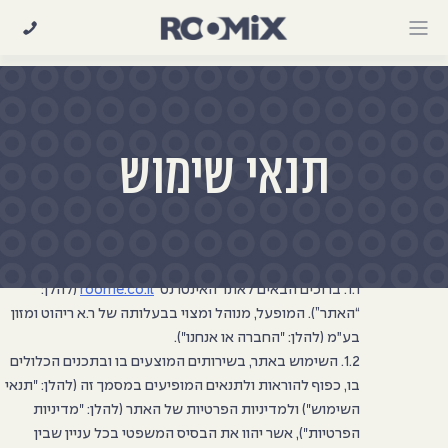
Ski
t
conten
תנאי שימוש
כללי
1.1. ברוכים הבאים לאתר האינטרנט
roome.co.il
(להלן:
“
האתר
”). המופעל, מנוהל ומצוי בבעלותה של
ר.א ריהוט ומזון
בע״מ
(להלן: "
החברה
או
אנחנו
").
1.2. השימוש באתר, בשירותים המוצעים בו ובתכנים הכלולים
בו, כפוף להוראות ולתנאים המופיעים במסמך זה (להלן: "תנאי
השימוש") ולמדיניות הפרטיות של האתר (להלן: "מדיניות
הפרטיות"), אשר יהוו את הבסיס המשפטי בכל עניין שבין