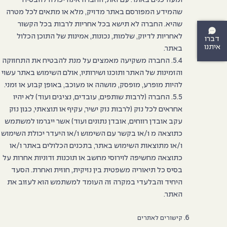
ומעודכנים באתר. עם זאת, החברה אינה יכולה להבטיח
שהמידע המפורסם באתר מדויק, מלא או מתאים לכל מטרה
שהיא. החברה לא תישא בכל אחריות לרבות בכל הקשור
לאחריות לדיוק, שלמות, נכונות, אמינות של התוכן הכלול
דברו
איתנו
באתר.
5.4. החברה משקיעה מאמצים על מנת להבטיח את התחזוקה
והזמינות של האתר ותוכנו ושירותיו, אולם השימוש באתר עשוי
להיות מופרע, מופסק, מושהה או מעוכב, באופן קבוע או זמני.
5.5. החברה (לרבות שותפים, עובדים, נציגים ועוד) לא יהיו
אחראים לכל נזק (לרבות נזק ישיר, עקיף או תוצאתי, כגון נזק
עקב אובדן רווחים, אובדן נתונים ועוד) אשר ייגרמו למשתמש
כתוצאה מ ו/או בקשר עם השימוש ו/או היעדר יכולת השימוש
ו/או מתוצאות השימוש באתר, בתכנים הכלולים באתר ו/או
כתוצאה מחשיפה לוירוסי מחשב או תוכנות זדוניות אחרות על
בסיס כל תיאוריה משפטית בין נזיקית, חוזית ואחרת. הסעד
היחיד והבלעדי במקרה זה העומד למשתמש הוא לעזוב את
האתר.
קישורים לאתרים