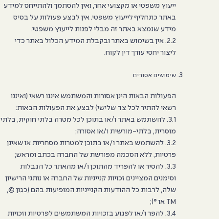
ייעוץ משפטי או מקצועי אחר, ואין להסתמך ולהתייחס למידע
באתר כתחליף לייעוץ משפטי. אין לבצע פעולות על בסיס
מידע שנמצא באתר זה מבלי לפנות לייעוץ משפטי.
2.2. אין בשימוש באתר ובקבלת המידע הכלול באתר כדי
ליצור יחסי עורך דין לקוח.
שימושים אסורים
הפעולות הבאות הינן אסורות והמשתמש איננו רשאי (ואיננו
רשאי להתיר לכל צד שלישי) לבצע את הפעולות הבאות:
3.1. להשתמש באתר ו/או בתוכן לכל מטרה בלתי חוקית, בלתי
מוסרית, בלתי-מורשית ו/או אסורה;
3.2. להשתמש באתר ו/או בתוכן למטרות מסחריות או שאינן
פרטיות, ללא הסכמה מפורשת של החברה בכתב ומראש;
3.3. להסיר או להפריד מהתוכן ו/או מהאתר כל הגבלות
וסימנים המציינים זכויות קנייניות של החברה או נותני הרישיון
שלה, לרבות כל ההודעות הקנייניות המופיעות בהם (כגון ©,
TM או ®);
3.4. להפר ו/או לפגוע בזכויות המשתמשים לפרטיות וזכויות