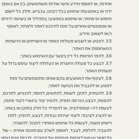
אחרות, או לאסוף מידע אישי אודות משתמשים, בין אם באופן
ידני או באמצעות שימוש בכל רובוט, עכביש, זחלן, כל יישום
חיפוש או אחזור, או שימוש באמצעי, בתהליך או בשיטה ידניים
או אוטומטיים אחרים על מנת להיכנס לאתר ולאחזר, לאסוף
ו/או לשאוב מידע;
3.5. לפגוע או לשבש פעולות האתר או השרתים או הרשתות
המאחסנות את האתר;
3.6. להפר הוראות כל דין בקשר עם השימוש באתר;
3.7. לבצע כל פעולה היוצרת או העלולה ליצור עומס גדול על
תשתית האתר;
3.8. לעקוף את האמצעים בהם אנחנו מתשמשים על מנת
למנוע או להגביל את הגישה לאתר;
3.9. להעתיק, לתקן, לשנות, להתאים, למסור, להנגיש, לתרגם,
להפנות, לבצע הנדסה חוזרת, להמיר קוד בינארי לקוד פתוח,
לעשות דה-קומפילציה, או להפריד כל חלק בתוכן או באתר,
או להציג לציבור, ליצור יצירות נגזרות, לבצע, להפיץ, לתת
רישיון משנה, לעשות כל שימוש מסחרי, למכור, להשכיר,
להעביר, להלוות, לעבד, לאסוף, לשלב עם תוכנה אחרת – של
כל חומר הכפוף לזכויות קנייניות של החברה, לרבות קניין רוחני