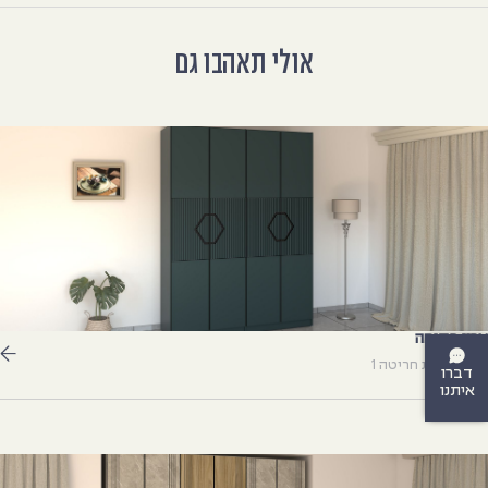
אולי תאהבו גם
רון פתיחה
גם דלתות חריטה 1
דברו
איתנו