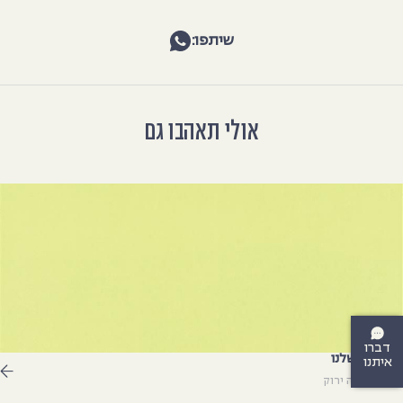
שיתפו:
אולי תאהבו גם
דברו
צבעים שלנו
איתנו
גם פנטזיה ירוק