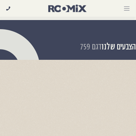
Ski
t
conten
צבעים שלנו
דגם 759