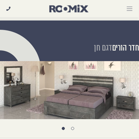
Ski
t
conten
דר הורים
דגם חן