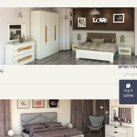
דר הורים
גם יהב
דברו
איתנו