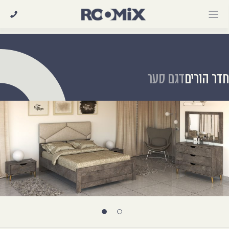
Ski
t
conten
דר הורים
דגם סער