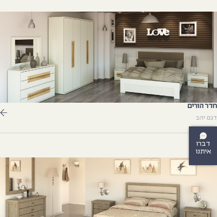
דר הורים
גם יהב
דברו
איתנו