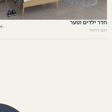
חדר ילדים ונוער
דגם דניאל