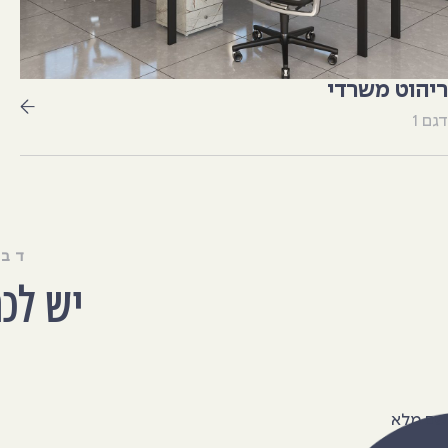
ריהוט משרדי
דגם 1
דבר
יש לכ
שם מלא