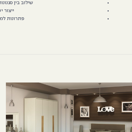
שילוב בין סגנונו
ייצור י
פתרונות למג